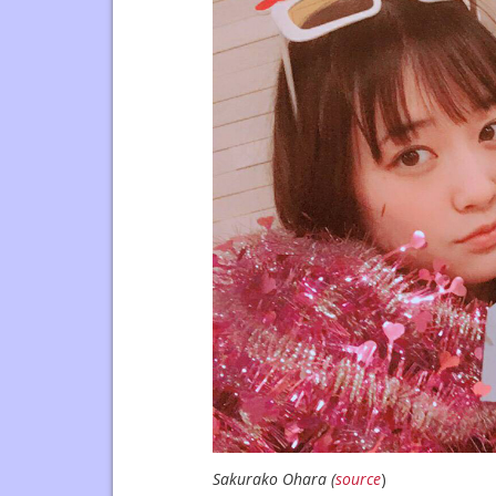
Sakurako Ohara (
source
)