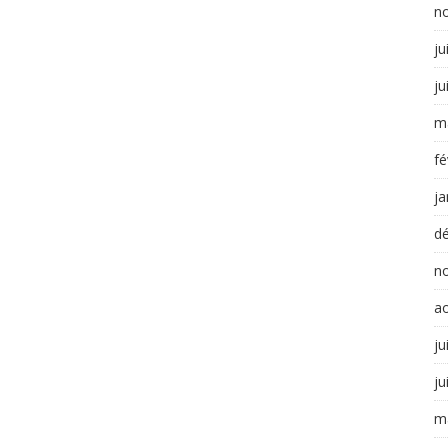
n
ju
ju
m
fé
ja
d
n
a
ju
ju
m