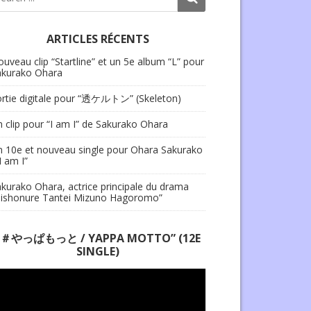
ARTICLES RÉCENTS
uveau clip “Startline” et un 5e album “L” pour
akurako Ohara
ortie digitale pour “透ケルトン” (Skeleton)
 clip pour “I am I” de Sakurako Ohara
 10e et nouveau single pour Ohara Sakurako
“I am I”
kurako Ohara, actrice principale du drama
Bishonure Tantei Mizuno Hagoromo”
“＃やっぱもっと / YAPPA MOTTO” (12E
SINGLE)
cteur
déo