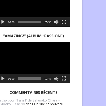
00:00
05:30
“AMAZING!” (ALBUM “PASSION”)
cteur
déo
00:00
03:46
COMMENTAIRES RÉCENTS
 clip pour “I am I” de Sakurako Ohara –
kurako ~ Cherry
dans
Un 10e et nouveau