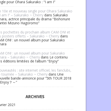
ngle pour Ohara Sakurako : “I am I”
 10e et nouveau single pour Ohara Sakurako
“I am I” – Sakurako ~ Cherry
dans
Sakurako
ara, actrice principale du drama “Bishonure
antei Mizuno Hagoromo”
es pochettes du prochain album CAM ON! et
s posters offerts – Sakurako ~ Cherry
dans
AM ON! : un nouvel album pour Sakurako
hara
AM ON! : un nouvel album pour Sakurako
ara – Sakurako ~ Cherry
dans
Le contenu
s éditions limitées de l’album “Enjoy”
uveautés : site internet officiel, les fanclubs,
 tournée – Sakurako ~ Cherry
dans
Une
ouvelle bande-annonce pour “5th TOUR 2018
Enjoy？～”
ARCHIVES
vrier 2021