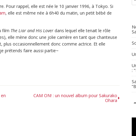
 Pour rappel, elle est née le 10 janvier 1996, à Tokyo. Si
ram
, elle est même née à 6h40 du matin, un petit bébé de
No
u film
The Liar and His Lover
dans lequel elle tenait le rôle
S
es), elle mène donc une jolie carrière en tant que chanteuse
S
et, plus occasionnellement donc comme actrice. Et elle
 prétends faire aussi partie~
Un
Un
: 
Sa
“
 en
CAM ON! : un nouvel album pour Sakurako
Ohara
Le
vi