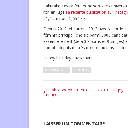
Sakurako Ohara fête donc son 23e anniversaire.
l’on en juge
sa récente publication sur Instag
51,4 cm pour 2,654 kg.
Depuis 2012, et surtout 2013 avec la sortie d
féminin principal (choisie parmi 5000 candidat
essentiellement (déjà 3 albums et 9 singles) 
compte depuis de très nombreux fans… dont je
Happy birthday Saku-chan!
ANNIVERSAIRE
BIRTHDAY
Le photobook du "5th TOUR 2018 ~Enjoy~"
images
LAISSER UN COMMENTAIRE