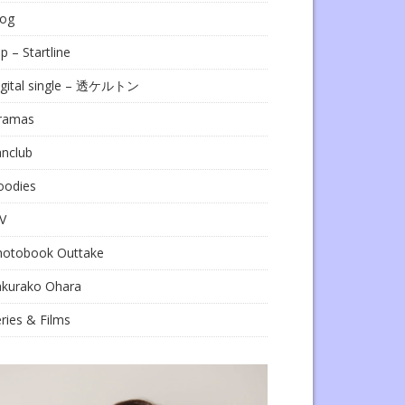
log
ip – Startline
igital single – 透ケルトン
ramas
anclub
oodies
V
hotobook Outtake
akurako Ohara
ries & Films