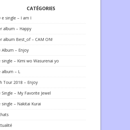
CATÉGORIES
 e single – I am I
er album – Happy
er album Best_of – CAM ON!
e Album – Enjoy
 single – Kimi wo Wasurenai yo
 album – L
h Tour 2018 – Enjoy
 Single – My Favorite Jewel
 single – Nakitai Kurai
chats
tualité