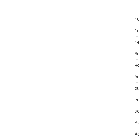
10
1
1
3
4e
5e
5t
7e
9e
A
Ac