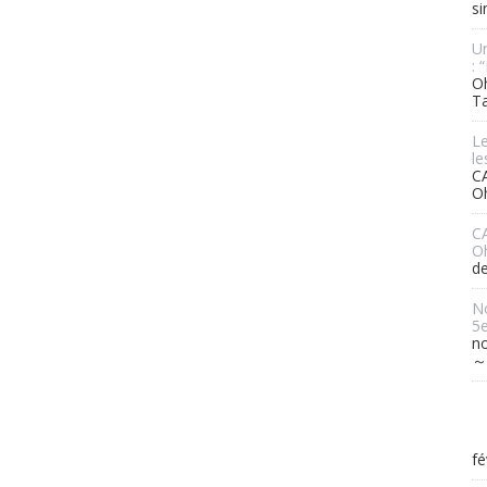
si
Un
: 
Oh
T
L
le
C
O
C
Oh
de
No
5e
n
～
fé