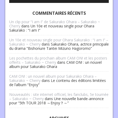
COMMENTAIRES RÉCENTS
Un clip pour “I am I” de Sakurako Ohara – Sakurako ~
Cherry
dans
Un 10e et nouveau single pour Ohara
Sakurako : “I am I”
Un 10e et nouveau single pour Ohara Sakurako : “I am I” –
Sakurako ~ Cherry
dans
Sakurako Ohara, actrice principale
du drama “Bishonure Tantei Mizuno Hagoromo”
Les pochettes du prochain album CAM ON! et les posters
offerts – Sakurako ~ Cherry
dans
CAM ON! : un nouvel
album pour Sakurako Ohara
CAM ON! : un nouvel album pour Sakurako Ohara –
Sakurako ~ Cherry
dans
Le contenu des éditions limitées
de l’album “Enjoy”
Nouveautés : site internet officiel, les fanclubs, 5e tournée
– Sakurako ~ Cherry
dans
Une nouvelle bande-annonce
pour “5th TOUR 2018 ～Enjoy？～”