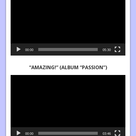
00:00
05:30
“AMAZING!” (ALBUM “PASSION”)
Lecteur
vidéo
00:00
03:46