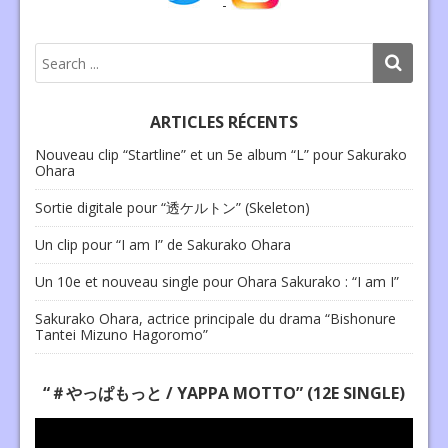
-
ARTICLES RÉCENTS
Nouveau clip “Startline” et un 5e album “L” pour Sakurako
Ohara
Sortie digitale pour “透ケルトン” (Skeleton)
Un clip pour “I am I” de Sakurako Ohara
Un 10e et nouveau single pour Ohara Sakurako : “I am I”
Sakurako Ohara, actrice principale du drama “Bishonure
Tantei Mizuno Hagoromo”
“＃やっぱもっと / YAPPA MOTTO” (12E SINGLE)
Lecteur
vidéo