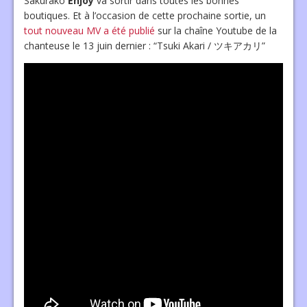
Sakurako
Enjoy
va sortir dans toutes les bonnes
boutiques. Et à l’occasion de cette prochaine sortie, un
tout nouveau MV a été publié
sur la chaîne Youtube de la
chanteuse le 13 juin dernier : “Tsuki Akari / ツキアカリ”