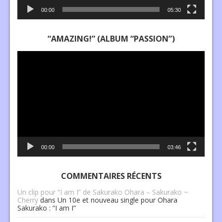
00:00
05:30
“AMAZING!” (ALBUM “PASSION”)
Lecteur
vidéo
00:00
03:46
COMMENTAIRES RÉCENTS
Un clip pour “I am I” de Sakurako Ohara – Sakurako ~
Cherry
dans
Un 10e et nouveau single pour Ohara
Sakurako : “I am I”