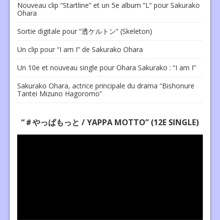
Nouveau clip “Startline” et un 5e album “L” pour Sakurako
Ohara
Sortie digitale pour “透ケルトン” (Skeleton)
Un clip pour “I am I” de Sakurako Ohara
Un 10e et nouveau single pour Ohara Sakurako : “I am I”
Sakurako Ohara, actrice principale du drama “Bishonure
Tantei Mizuno Hagoromo”
“＃やっぱもっと / YAPPA MOTTO” (12E SINGLE)
Lecteur
vidéo