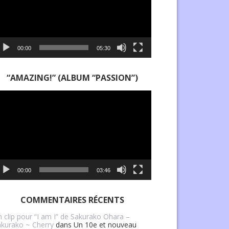
00:00
05:30
“AMAZING!” (ALBUM “PASSION”)
cteur
déo
00:00
03:46
COMMENTAIRES RÉCENTS
 clip pour “I am I” de Sakurako Ohara –
kurako ~ Cherry
dans
Un 10e et nouveau