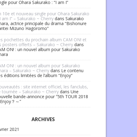
ngle pour Ohara Sakurako : “I am I”
 10e et nouveau single pour Ohara Sakurako
“I am I” – Sakurako ~ Cherry
dans
Sakurako
ara, actrice principale du drama “Bishonure
antei Mizuno Hagoromo”
es pochettes du prochain album CAM ON! et
s posters offerts – Sakurako ~ Cherry
dans
AM ON! : un nouvel album pour Sakurako
hara
AM ON! : un nouvel album pour Sakurako
ara – Sakurako ~ Cherry
dans
Le contenu
s éditions limitées de l’album “Enjoy”
uveautés : site internet officiel, les fanclubs,
 tournée – Sakurako ~ Cherry
dans
Une
ouvelle bande-annonce pour “5th TOUR 2018
Enjoy？～”
ARCHIVES
vrier 2021