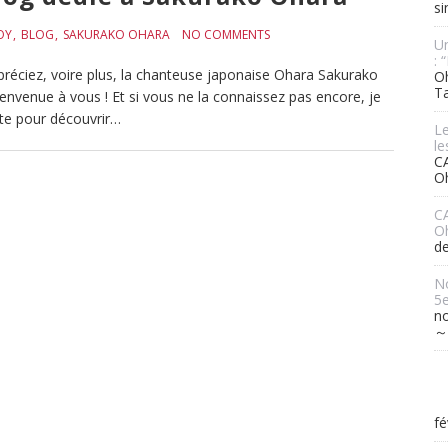
si
OY
BLOG
SAKURAKO OHARA
NO COMMENTS
Un
: 
ppréciez, voire plus, la chanteuse japonaise Ohara Sakurako
Oh
T
nvenue à vous ! Et si vous ne la connaissez pas encore, je
ite pour découvrir…
L
le
C
O
C
Oh
de
No
5e
n
～
fé