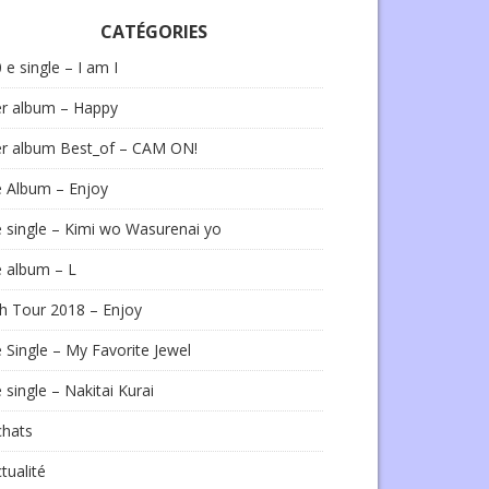
CATÉGORIES
 e single – I am I
er album – Happy
er album Best_of – CAM ON!
e Album – Enjoy
 single – Kimi wo Wasurenai yo
 album – L
h Tour 2018 – Enjoy
 Single – My Favorite Jewel
 single – Nakitai Kurai
chats
tualité