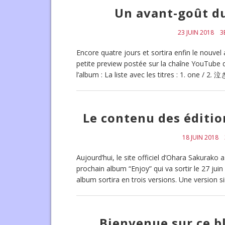
Un avant-goût d
23 JUIN 2018
3
Encore quatre jours et sortira enfin le nouve
petite preview postée sur la chaîne YouTube d
l’album : La liste avec les titres : 1. one /
Le contenu des éditio
18 JUIN 2018
Aujourd’hui, le site officiel d’Ohara Sakurako 
prochain album “Enjoy” qui va sortir le 27 juin
album sortira en trois versions. Une versio
Bienvenue sur ce b