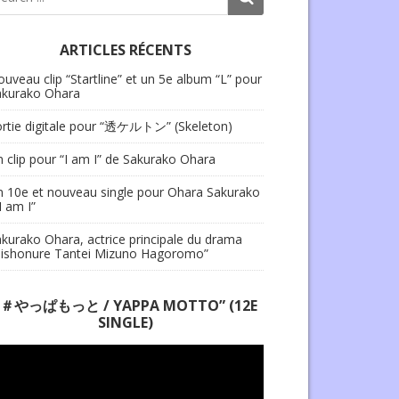
ARTICLES RÉCENTS
uveau clip “Startline” et un 5e album “L” pour
akurako Ohara
ortie digitale pour “透ケルトン” (Skeleton)
 clip pour “I am I” de Sakurako Ohara
 10e et nouveau single pour Ohara Sakurako
“I am I”
kurako Ohara, actrice principale du drama
Bishonure Tantei Mizuno Hagoromo”
“＃やっぱもっと / YAPPA MOTTO” (12E
SINGLE)
cteur
déo