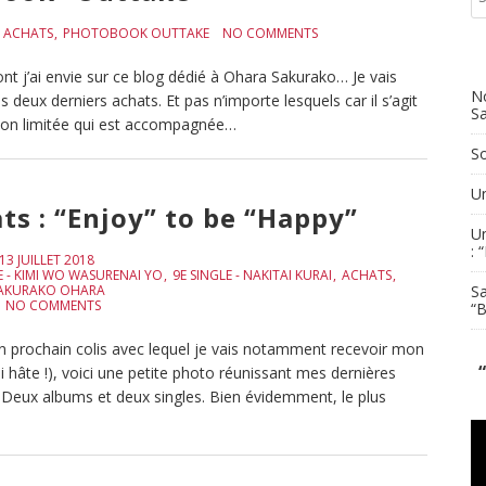
ACHATS
PHOTOBOOK OUTTAKE
NO COMMENTS
t j’ai envie sur ce blog dédié à Ohara Sakurako… Je vais
No
ux derniers achats. Et pas n’importe lesquels car il s’agit
S
tion limitée qui est accompagnée…
S
Un
ts : “Enjoy” to be “Happy”
Un
: 
13 JUILLET 2018
E - KIMI WO WASURENAI YO
9E SINGLE - NAKITAI KURAI
ACHATS
Sa
AKURAKO OHARA
NO COMMENTS
“
n prochain colis avec lequel je vais notamment recevoir mon
 hâte !), voici une petite photo réunissant mes dernières
? Deux albums et deux singles. Bien évidemment, le plus
Le
vi