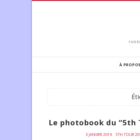
FANB
À PROPO
Ét
Le photobook du “5th
3 JANVIER 2019
5TH TOUR 201