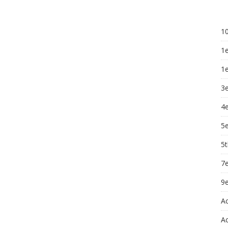
10
1
1
3
4e
5e
5t
7e
9e
A
Ac