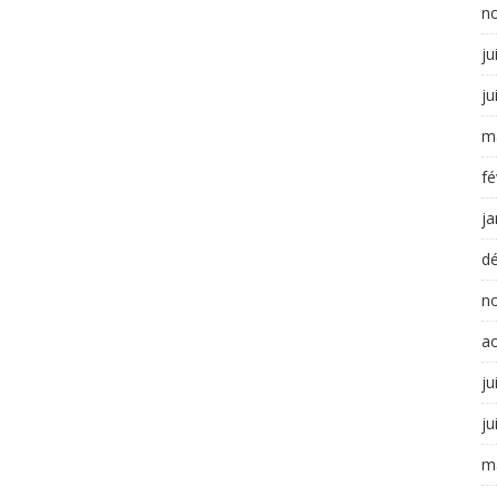
n
ju
ju
m
fé
ja
d
n
a
ju
ju
m