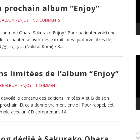
u prochain album “Enjoy”
E ALBUM - ENJOY
NO COMMENTS
l album de Ohara Sakurako Enjoy ! Pour patienter voici une
e la chanteuse avec des extraits des quatorze titres de
 2. 泣きたいくらい (Nakitai Kurai) / 3.…
Le
vi
ns limitées de l’album “Enjoy”
3E ALBUM - ENJOY
1 COMMENT
a dévoilé le contenu des éditions limitées A et B de son
 prochain. Et cela donne vraiment envie ! Pour rappel, cet
n simple avec un CD comprenant 14…
Un
log dédié à Sakurako Ohara
Sa