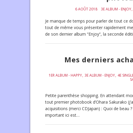
6 AOÛT 2018
3E ALBUM - ENJOY
Je manque de temps pour parler de tout ce don
tout de même vous présenter rapidement mes de
de son dernier album “Enjoy“, la seconde édi
Mes derniers acha
1ER ALBUM - HAPPY
3E ALBUM - ENJOY
4E SINGL
S
Petite parenthèse shopping. En attendant mo
tout premier photobook d’Ohara Sakurako (j’ai
acquisitions (merci CDJapan) : Quoi de beau 
important ici est…