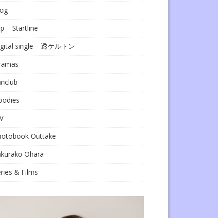
log
ip – Startline
igital single – 透ケルトン
ramas
anclub
oodies
V
hotobook Outtake
akurako Ohara
ries & Films