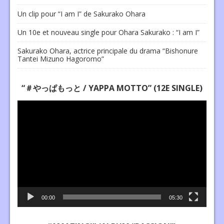
Un clip pour “I am I” de Sakurako Ohara
Un 10e et nouveau single pour Ohara Sakurako : “I am I”
Sakurako Ohara, actrice principale du drama “Bishonure
Tantei Mizuno Hagoromo”
“＃やっぱもっと / YAPPA MOTTO” (12E SINGLE)
Lecteur
vidéo
00:00
05:30