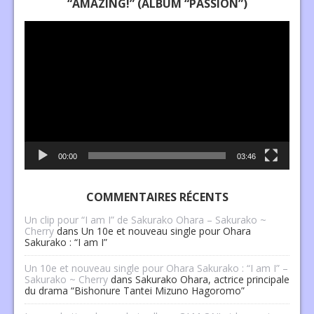
“AMAZING!” (ALBUM “PASSION”)
Lecteur
vidéo
00:00
03:46
COMMENTAIRES RÉCENTS
Un clip pour “I am I” de Sakurako Ohara – Sakurako ~
Cherry
dans
Un 10e et nouveau single pour Ohara
Sakurako : “I am I”
Un 10e et nouveau single pour Ohara Sakurako : “I am I” –
Sakurako ~ Cherry
dans
Sakurako Ohara, actrice principale
du drama “Bishonure Tantei Mizuno Hagoromo”