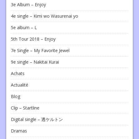
3e Album – Enjoy
4e single – Kimi wo Wasurenai yo
5e album – L
5th Tour 2018 – Enjoy
7e Single – My Favorite Jewel
9e single – Nakitai Kurai
Achats
Actualité
Blog
Clip – Startline
Digital single – 透ケルトン
Dramas