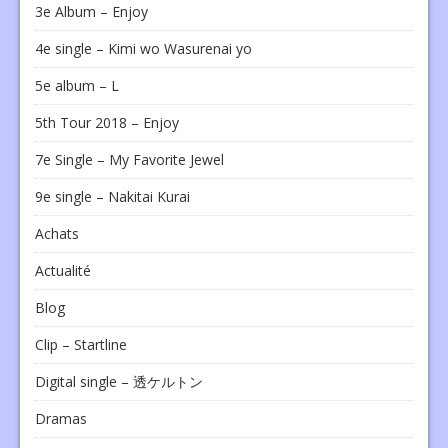
3e Album – Enjoy
4e single – Kimi wo Wasurenai yo
5e album – L
5th Tour 2018 – Enjoy
7e Single – My Favorite Jewel
9e single – Nakitai Kurai
Achats
Actualité
Blog
Clip – Startline
Digital single – 透ケルトン
Dramas