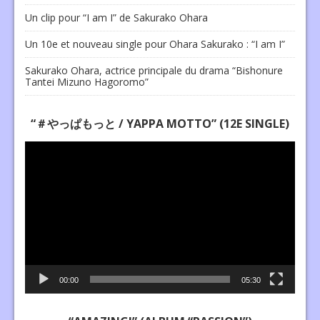
Un clip pour “I am I” de Sakurako Ohara
Un 10e et nouveau single pour Ohara Sakurako : “I am I”
Sakurako Ohara, actrice principale du drama “Bishonure
Tantei Mizuno Hagoromo”
“＃やっぱもっと / YAPPA MOTTO” (12E SINGLE)
Lecteur
vidéo
00:00
05:30