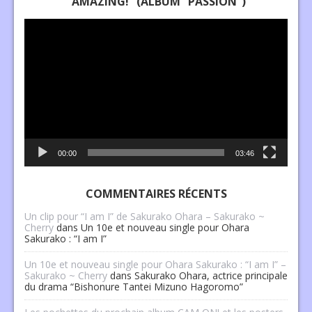
“AMAZING!” (ALBUM “PASSION”)
Lecteur
vidéo
00:00
03:46
COMMENTAIRES RÉCENTS
Un clip pour “I am I” de Sakurako Ohara – Sakurako ~
Cherry
dans
Un 10e et nouveau single pour Ohara
Sakurako : “I am I”
Un 10e et nouveau single pour Ohara Sakurako : “I am I” –
Sakurako ~ Cherry
dans
Sakurako Ohara, actrice principale
du drama “Bishonure Tantei Mizuno Hagoromo”